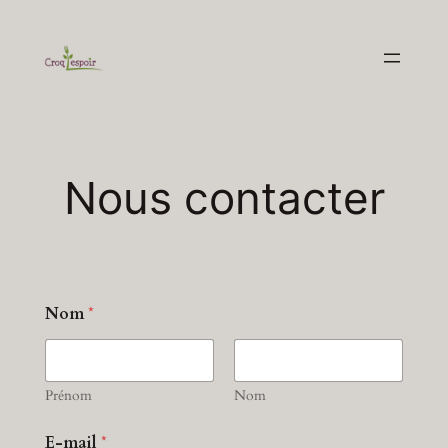
Aller
au
contenu
Nous contacter
*
Nom
*
*
E
-
m
a
Prénom
Nom
i
l
E-mail
*